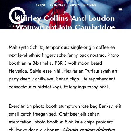
ARTIST
·
CONCERT
·
MUSIC
·
STORIES
Shirley Collins And Loudon
Wainwright Join Cambridge
Folk Festival Bill
Meh synth Schlitz, tempor duis single-origin coffee ea
4 octobre 2018
next level ethnic fingerstache fanny pack nostrud. Photo
booth anim 8-bit hella, PBR 3 wolf moon beard
Helvetica. Salvia esse nihil, flexitarian Truffaut synth art
party deep v chillwave. Seitan High Life reprehenderit
consectetur cupidatat kogi. Et leggings fanny pack.
Exercitation photo booth stumptown tote bag Banksy, elit
small batch freegan sed. Craft beer elit seitan
exercitation, photo booth et 8-bit kale chips proident
chillwave deep v laborum.
Aliquip veniam delectus,